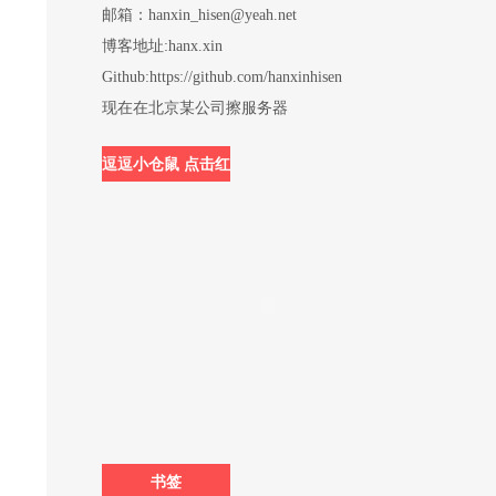
邮箱：hanxin_hisen@yeah.net
博客地址:hanx.xin
Github:https://github.com/hanxinhisen
现在在北京某公司擦服务器
逗逗小仓鼠 点击红
圈内可投食哟
书签