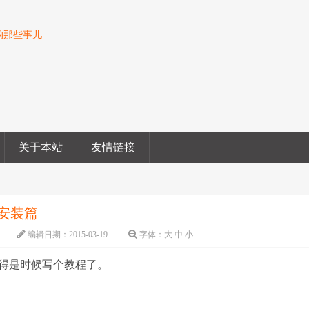
o的那些事儿
关于本站
友情链接
建–安装篇
编辑日期：
2015-03-19
字体：
大
中
小
，觉得是时候写个教程了。