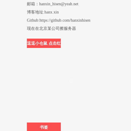
邮箱：hanxin_hisen@yeah.net
博客地址:hanx.xin
Github:https://github.com/hanxinhisen
现在在北京某公司擦服务器
逗逗小仓鼠 点击红
圈内可投食哟
书签