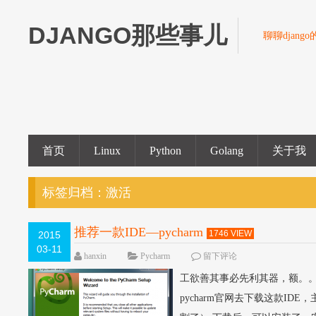
DJANGO那些事儿
聊聊djang
首页
Linux
Python
Golang
关于我
标签归档：
激活
推荐一款IDE—pycharm
1746 VIEW
2015
03-11
hanxin
Pycharm
留下评论
工欲善其事必先利其器，额。
pycharm官网去下载这款ID