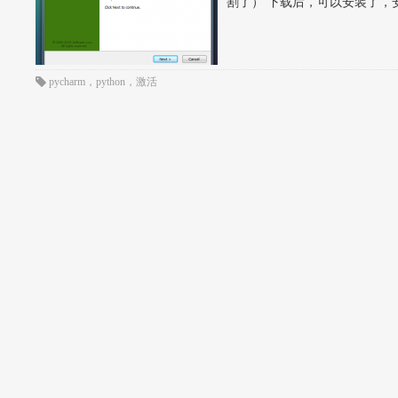
割了） 下载后，可以安装了，
pycharm
，
python
，
激活